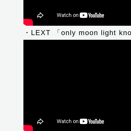
・LEXT 「only moon light k