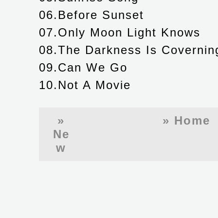
06.Before Sunset
07.Only Moon Light Knows
08.The Darkness Is Coverni
09.Can We Go
10.Not A Movie
»
» Home
Ne
w