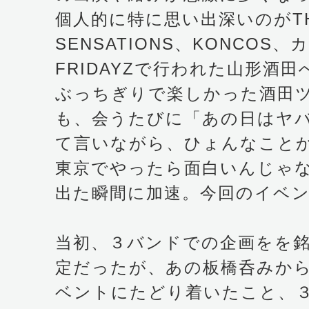
個人的に特に思い出深いのがTH
SENSATIONS、KONCOS
FRIDAYZで行われた山形酒
ぶっちぎりで楽しかった酒田
も、会うたびに「あの日はヤ
て言いながら、ひょんなこと
東京でやったら面白いんじゃ
出た瞬間に加速。今回のイベ
当初、３バンドでの企画をを
定だったが、あの板橋呑みか
ベントにたどり着いたこと、３